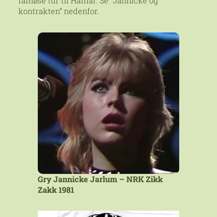
famøse tur til Hamar. Se “Jannicke og
kontrakten” nedenfor.
Gry Jannicke Jarlum – NRK Zikk
Zakk 1981