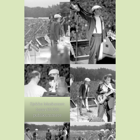
Sjekke Maskaraen
foran 60.000
publikummere