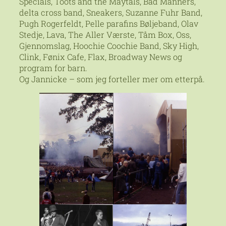
Specials, Toots and the Maytals, Bad Manners,
delta cross band, Sneakers, Suzanne Fuhr Band,
Pugh Rogerfeldt, Pelle parafins Bøljeband, Olav
Stedje, Lava, The Aller Værste, Tåm Box, Oss,
Gjennomslag, Hoochie Coochie Band, Sky High,
Clink, Fønix Cafe, Flax, Broadway News og
program for barn.
Og Jannicke – som jeg forteller mer om etterpå.