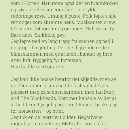
som i Horten. Han tente også der en brannfakkel
og røykla hele sceneområdet i en tykk,
rødorange røyk. Umulig å puste. Folk løpte i alle
retninger som skremte høns. Musikanter. crew,
teknikere, fotografer og groupies. Null security.
Bare kaos. Skikkelig gøy.
Jeg løpte ned en lang trapp fra scenen og ned i
en grop til ingenting. Der blei liggende nede i
bånn sammen med gitaristen i bandet og hive
etter luft. Hyggelig fyr forresten.
Han hadde med gitaren.
Jeg kan ikke huske hvorfor det skjedde, men av
en eller annen grunn hadde festivalledelsen
plassert meg på scenen sammen med Ian Dury
and The Blockheads. Kommer kanskje av det at
vi hadde en hyggelig prat med Bandet backstage
før konserten – og etter.
Jeg tok en del sort/hvit bilder. Negativene
digitaliserte min kone, Mette, for noen få år