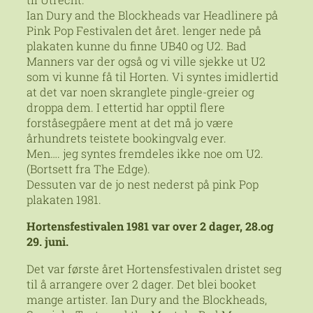
Ian Dury and the Blockheads var Headlinere på
Pink Pop Festivalen det året. lenger nede på
plakaten kunne du finne UB40 og U2. Bad
Manners var der også og vi ville sjekke ut U2
som vi kunne få til Horten. Vi syntes imidlertid
at det var noen skranglete pingle-greier og
droppa dem. I ettertid har opptil flere
forståsegpåere ment at det må jo være
århundrets teistete bookingvalg ever.
Men…. jeg syntes fremdeles ikke noe om U2.
(Bortsett fra The Edge).
Dessuten var de jo nest nederst på pink Pop
plakaten 1981.
Hortensfestivalen 1981 var over 2 dager, 28.og
29. juni.
Det var første året Hortensfestivalen dristet seg
til å arrangere over 2 dager. Det blei booket
mange artister. Ian Dury and the Blockheads,