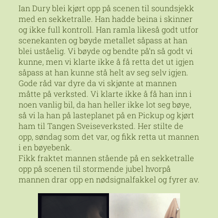
Ian Dury blei kjørt opp på scenen til soundsjekk
med en sekketralle. Han hadde beina i skinner
og ikke full kontroll. Han ramla likeså godt utfor
scenekanten og bøyde metallet såpass at han
blei uståelig. Vi bøyde og bendte på’n så godt vi
kunne, men vi klarte ikke å få retta det ut igjen
såpass at han kunne stå helt av seg selv igjen.
Gode råd var dyre da vi skjønte at mannen
måtte på verksted. Vi klarte ikke å få han inn i
noen vanlig bil, da han heller ikke lot seg bøye,
så vi la han på lasteplanet på en Pickup og kjørt
ham til Tangen Sveiseverksted. Her stilte de
opp, søndag som det var, og fikk retta ut mannen
i en bøyebenk.
Fikk fraktet mannen stående på en sekketralle
opp på scenen til stormende jubel hvorpå
mannen drar opp en nødsignalfakkel og fyrer av.