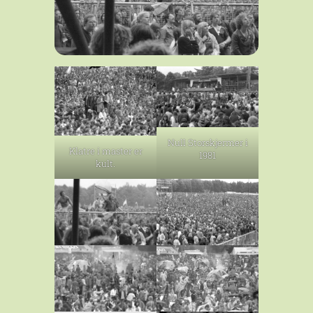
Null Storskjermer i
Klatre i master er
1981
kult.