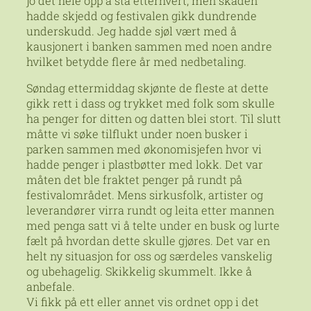
jo det hele opp å stå etterhvert, men skaden
hadde skjedd og festivalen gikk dundrende
underskudd. Jeg hadde sjøl vært med å
kausjonert i banken sammen med noen andre
hvilket betydde flere år med nedbetaling.
Søndag ettermiddag skjønte de fleste at dette
gikk rett i dass og trykket med folk som skulle
ha penger for ditten og datten blei stort. Til slutt
måtte vi søke tilflukt under noen busker i
parken sammen med økonomisjefen hvor vi
hadde penger i plastbøtter med lokk. Det var
måten det ble fraktet penger på rundt på
festivalområdet. Mens sirkusfolk, artister og
leverandører virra rundt og leita etter mannen
med penga satt vi å telte under en busk og lurte
fælt på hvordan dette skulle gjøres. Det var en
helt ny situasjon for oss og særdeles vanskelig
og ubehagelig. Skikkelig skummelt. Ikke å
anbefale.
Vi fikk på ett eller annet vis ordnet opp i det